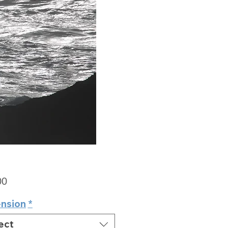
Price
00
nsion
*
ect