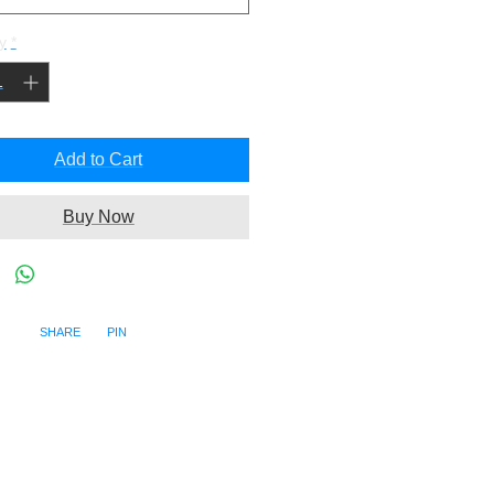
y
*
Add to Cart
Buy Now
SHARE PIN