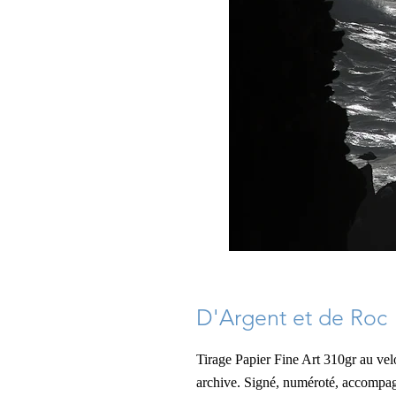
D'Argent et de Roc
Tirage Papier Fine Art 310gr au ve
archive
. Signé, numéroté, accompagn