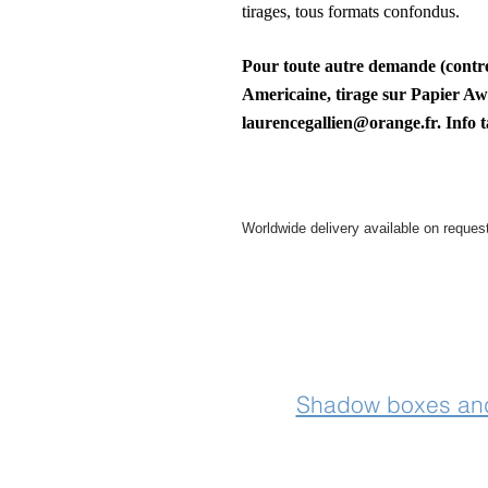
tirages, tous formats confondus.
Pour toute autre demande
(contr
Americaine, tirage sur Papier Aw
laurencegallien@orange.fr. Info
t
Worldwide delivery available on reques
For further info please get in touch
Shadow boxes and