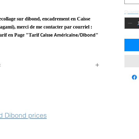
Quantit
ecollage sur dibond,
encadrement en Caisse
agami), merci de me contacter par
courriel :
arif
en Page "Tarif
"
Caisse Américaine/Dibond
t
 with laurencegallien@orange.fr
 Dibond prices