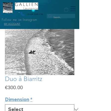
+33 (0)6 23 95 27 61
Follow me on Instagram
MY ACCOUNT
Duo à Biarritz
Price
€300.00
Dimension
*