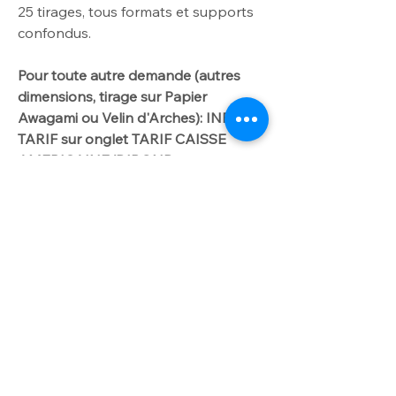
25
tirages, tous formats et supports
confondus.
Pour toute autre demande
(autres
dimensions
, tirage sur Papier
Awagami ou Velin d'Arches): INFO
TARIF sur onglet TARIF CAISSE
AMERICAINE/DIBOND.
Me contacter par
courriel laurencegallien@orange.fr.
Worldwide delivery available on
request
For further info please get in touch
INFO OPTION
with laurencegallien@orange.fr
Option dibond