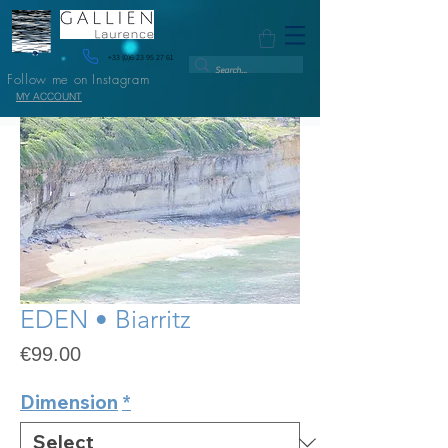
+33 (0)6 23 95 27 61
Follow me on Instagram
MY ACCOUNT
EDEN • Biarritz
Price
€99.00
Dimension
*