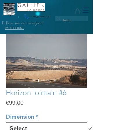
+33 (0)6 23 95 27 61
Follow me on Instagram
MY ACCOUNT
Horizon lointain #6
Price
€99.00
Dimension
*