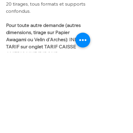
20
tirages, tous formats et supports
confondus.
Pour toute autre demande
(autres
dimensions
, tirage sur Papier
Awagami ou Velin d'Arches): INFO
TARIF sur onglet TARIF CAISSE
AMERICAINE/DIBOND.
Me contacter par
courriel laurencegallien@orange.fr.
Worldwide delivery available on
request
For further info please get in touch
INFO OPTION
with laurencegallien@orange.fr
Option dibond