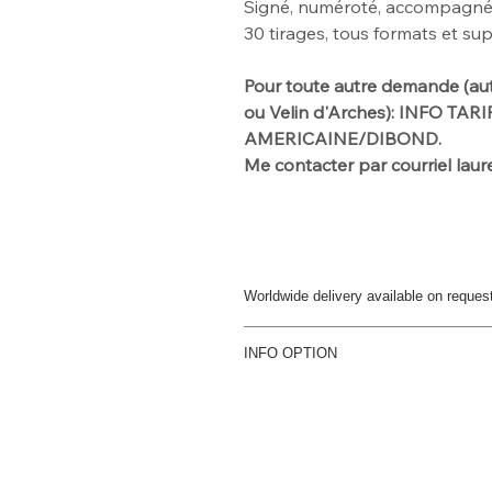
Signé, numéroté, accompagné d'
30
tirages, tous formats et su
Pour toute autre demande
(au
ou Velin d'Arches): INFO TAR
AMERICAINE/DIBOND.
Me contacter par
courriel la
Worldwide delivery available on reques
For further info please get in touch
INFO OPTION
Option dibond
Papier d'art contrecollé sur Dibon
dos du Dibond
Option Caisse Américaine
Papier d'art contrecollé sur Dibo