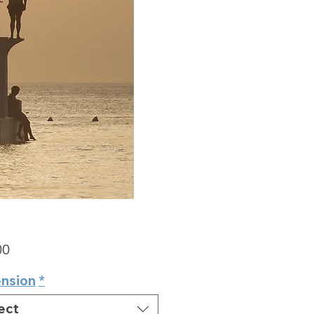
Price
00
nsion
*
ect