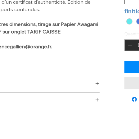
un certificat d'authenticité. Edition de
pports confondus.
finit
tres dimensions
, tirage sur Papier Awagami
IF sur onglet TARIF CAISSE
Quantit
urencegallien@orange.fr.
t
 with laurencegallien@orange.fr
d de 2 à 3mm - Chassis d'accrochage en Bois au
nd de 2mm enchassé dans une Caisse Américaine