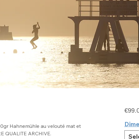
€99.
Dime
10gr Hahnemühle au velouté mat
et
RE QUALITE ARCHIVE
.
Sel