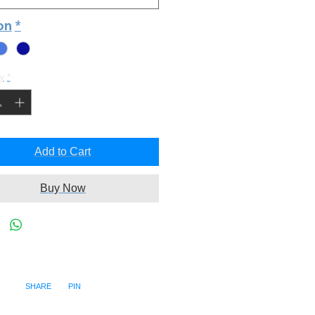
ion
*
y
*
Add to Cart
Buy Now
SHARE PIN