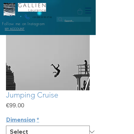
+33 (0)6 23 95 27 61
Follow me on Instagram
MY ACCOUNT
Jumping Cruise
Price
€99.00
Dimension
*