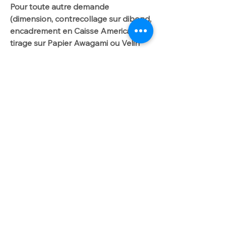
Pour toute autre demande
(dimension, contrecollage sur dibond,
encadrement en Caisse Americaine,
tirage sur Papier Awagami ou Velin
d'Arches): INFO TARIF sur onglet :
DIBOND/CAISSE AMERICAINE".
Me contacter par
courriel laurencegallien@orange.fr.
Worldwide delivery available on
request
For further info please get in touch
with laurencegallien@orange.fr
Shadow boxes and Dibond prices
Artist photographer BUY/SELL Fine Art PHOTO LIMITED EDITION ocean, surf, wave, beach, storm ONLINE or