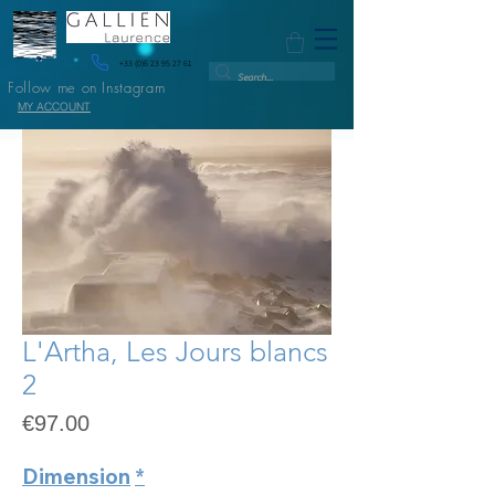
+33 (0)6 23 95 27 61
Follow me on Instagram
MY ACCOUNT
L'Artha, Les Jours blancs
2
Price
€97.00
Dimension
*