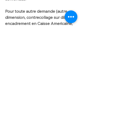
Pour toute autre demande (autre
dimension, contrecollage sur dibond,
encadrement en Caisse Americaine,
tirage sur Papier Awagami ou Velin
d'Arches): INFO TARIF sur onglet :
DIBOND/CAISSE AMERICAINE".
Me contacter par
courriel laurencegallien@orange.fr.
Worldwide delivery available on
request
For further info please get in touch
with laurencegallien@orange.fr
Shadow boxes and Dibond prices