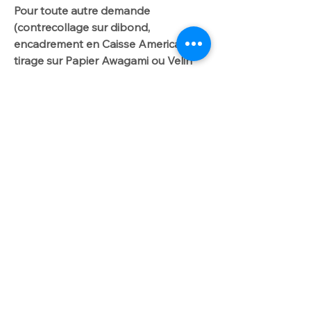
Pour toute autre demande
(contrecollage sur dibond,
encadrement en Caisse Americaine,
tirage sur Papier Awagami ou Velin
d'Arches): INFO TARIF sur onglet :
DIBOND/CAISSE AMERICAINE". Me
contacter par
courriel laurencegallien@orange.fr.
Worldwide delivery available on
request
For further info please get in touch
with laurencegallien@orange.fr
Shadow boxes and Dibond prices
Artist photographer BUY/SELL Fine Art PHOTO LIMITED EDITION ocean, surf, wave, beach, storm ONLINE or