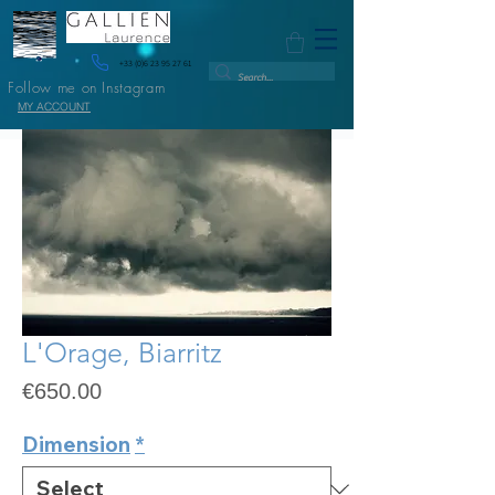
+33 (0)6 23 95 27 61
Follow me on Instagram
MY ACCOUNT
L'Orage, Biarritz
Price
€650.00
Dimension
*