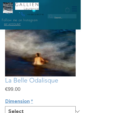
+33 (0)6 23 95 27 61
Follow me on Instagram
MY ACCOUNT
La Belle Odalisque
Price
€99.00
Dimension
*