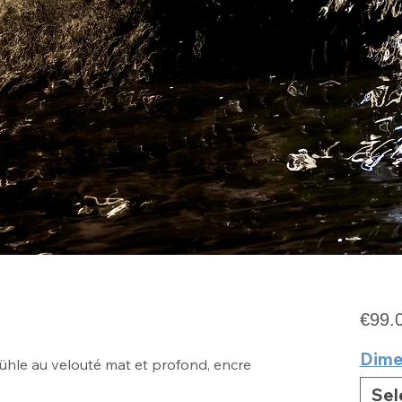
€99.
Dime
hle au velouté mat et profond, encre
Sel