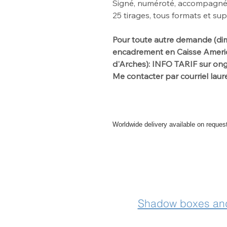
Signé, numéroté, accompagné d'
25 tirages, tous formats et su
Pour toute autre demande (dim
encadrement en Caisse America
d'Arches): INFO TARIF sur o
Me contacter par courriel la
Worldwide delivery available on reques
For further info please get in touch
Shadow boxes and