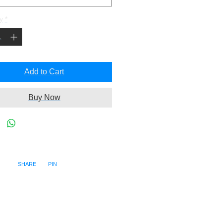
y
*
Add to Cart
Buy Now
SHARE PIN