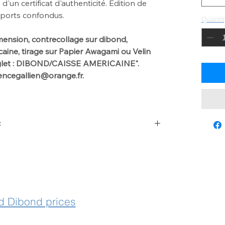
un certificat d'authenticité. Edition de
pports confondus.
Quantit
ension, contrecollage sur dibond,
ine, tirage sur Papier Awagami ou Velin
nglet : DIBOND/CAISSE AMERICAINE".
urencegallien@orange.fr.
t
 with laurencegallien@orange.fr
 Dibond prices