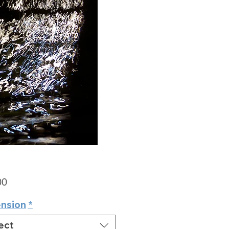
Price
00
nsion
*
ect