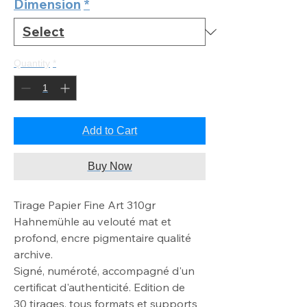
Dimension
*
Quantity
*
Add to Cart
Buy Now
Tirage Papier Fine Art 310gr
Hahnemühle au velouté mat
et
profond, encre pigmentaire qualité
archive
.
Signé, numéroté, accompagné d'un
certificat d'authenticité. Edition de
30
tirages, tous formats et supports