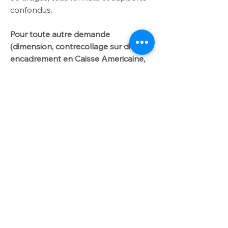
confondus.
Pour toute autre demande
(dimension, contrecollage sur dibond,
encadrement en Caisse Americaine,
tirage sur Papier Awagami ou Velin
d'Arches): INFO TARIF sur onglet :
DIBOND/CAISSE AMERICAINE".
Me contacter par
courriel laurencegallien@orange.fr.
Worldwide delivery available on
request
For further info please get in touch
with laurencegallien@orange.fr
Shadow boxes and Dibond prices