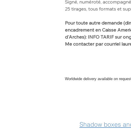
Signé, numéroté, accompagné d'
25
tirages, tous formats et su
Pour toute autre demande
(di
encadrement en Caisse America
d'Arches): INFO TARIF sur o
Me contacter par
courriel la
Worldwide delivery available on reques
For further info please get in touch
Shadow boxes and