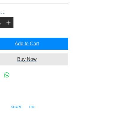
y
*
Add to Cart
Buy Now
SHARE PIN