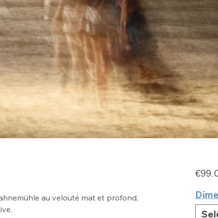
€99.
Dime
 Hahnemühle au velouté mat
et profond,
ive
.
Sel