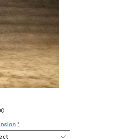
Price
00
nsion
*
ect