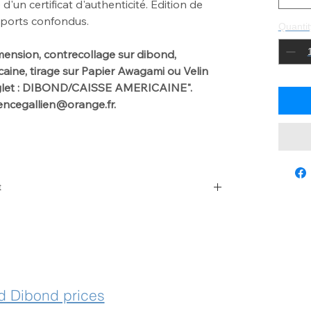
un certificat d'authenticité. Edition de
pports confondus.
Quantit
mension, contrecollage sur dibond,
ine, tirage sur Papier Awagami ou Velin
nglet : DIBOND/CAISSE AMERICAINE".
urencegallien@orange.fr.
t
 with laurencegallien@orange.fr
 Dibond prices