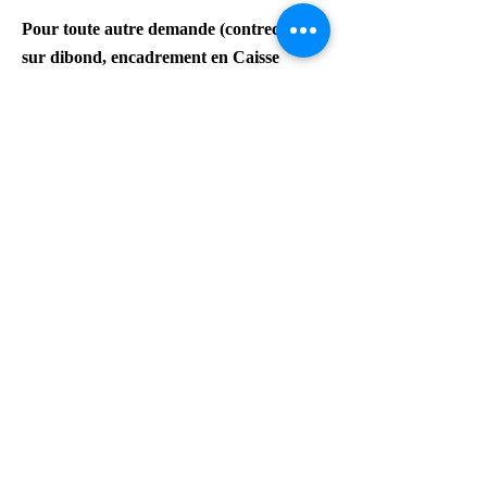
Pour toute autre demande
(contrecollage
sur dibond,
encadrement en Caisse
Americaine, tirage sur Papier Awagami),
merci de me contacter par
courriel :
laurencegallien@orange.fr. Info
tarif
en
Page "Tarif
Tirage d'art"
Worldwide delivery available on
request
For further info please get in touch
with laurencegallien@orange.fr
Shadow boxes and Dibond prices
Artist photographer BUY/SELL Fine Art PHOTO LIMITED EDITION ocean, surf, wave, beach, storm ONLINE or
at the Gallery