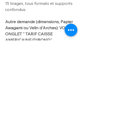
15
tirages, tous formats et supports
confondus.
Autre demande
(dimensions
, Papier
Awagami ou Velin d'Arches): VOIR
ONGLET " TARIF CAISSE
AMERICAINE/DIBOND".
Me contacter par
courriel laurencegallien@orange.fr.
Worldwide delivery available on
request
For further info please get in touch
INFO OPTION
with laurencegallien@orange.fr
Option dibond
Papier d'art contrecollé sur Dibond -