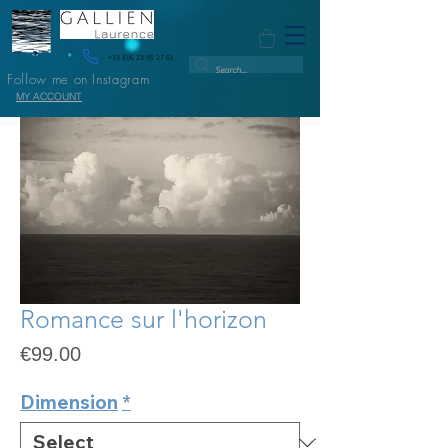
+33 (0)6 23 95 27 61
Follow me on Instagram
MY ACCOUNT
Romance sur l'horizon
Price
€99.00
Dimension
*