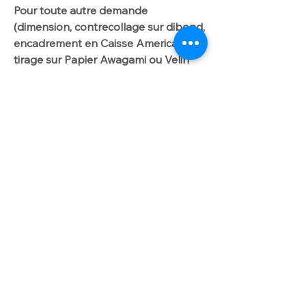
Pour toute autre demande
(dimension, contrecollage sur dibond,
encadrement en Caisse Americaine,
tirage sur Papier Awagami ou Velin
d'Arches): INFO TARIF sur onglet :
DIBOND/CAISSE AMERICAINE".
Me contacter par
courriel laurencegallien@orange.fr.
Worldwide delivery available on
request
For further info please get in touch
with laurencegallien@orange.fr
Shadow boxes and Dibond prices
Artist photographer BUY/SELL Fine Art PHOTO LIMITED EDITION ocean, surf, wave, beach, storm ONLINE or