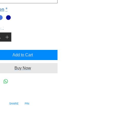
ion
*
y
*
Add to Cart
Buy Now
SHARE PIN