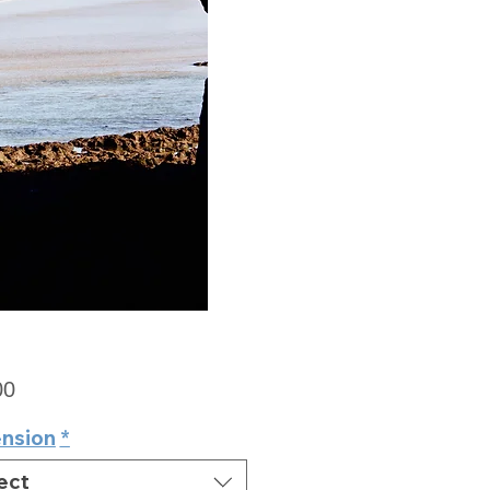
Price
00
nsion
*
ect