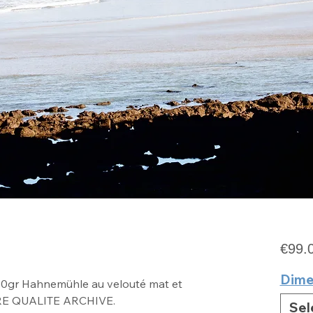
€99.
Dime
10gr Hahnemühle au velouté mat
et
RE QUALITE ARCHIVE
.
Sel