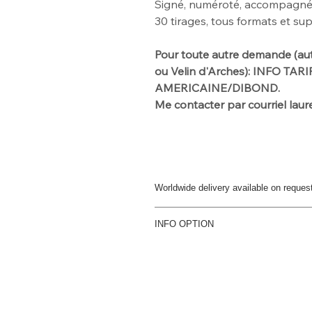
Signé, numéroté, accompagné d'
30
tirages, tous formats et su
Pour toute autre demande
(au
ou Velin d'Arches): INFO TAR
AMERICAINE/DIBOND.
Me contacter par
courriel la
Worldwide delivery available on reques
For further info please get in touch
INFO OPTION
Option dibond
Papier d'art contrecollé sur Dibon
dos du Dibond
Option Caisse Américaine
Papier d'art contrecollé sur Dibo