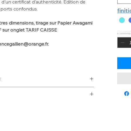
un certificat d'authenticité. Edition de
pports confondus.
finit
tres dimensions
, tirage sur Papier Awagami
IF sur onglet TARIF CAISSE
Quantit
urencegallien@orange.fr.
t
 with laurencegallien@orange.fr
d de 2 à 3mm - Chassis d'accrochage en Bois au
nd de 2mm enchassé dans une Caisse Américaine