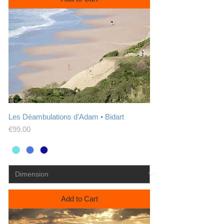
Les Déambulations d'Adam • Bidart
Price
€99.00
Add to Cart