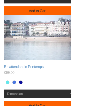
Add to Cart
En attendant le Printemps
Price
€99.00
Add to Cart