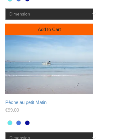
Add to Cart
Pêche au petit Matin
Price
€99.00