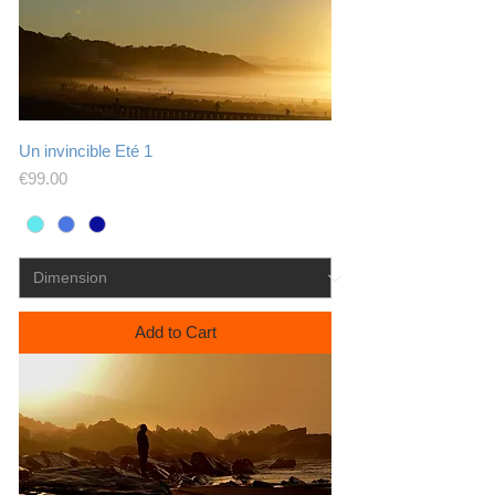
Un invincible Eté 1
Price
€99.00
Add to Cart