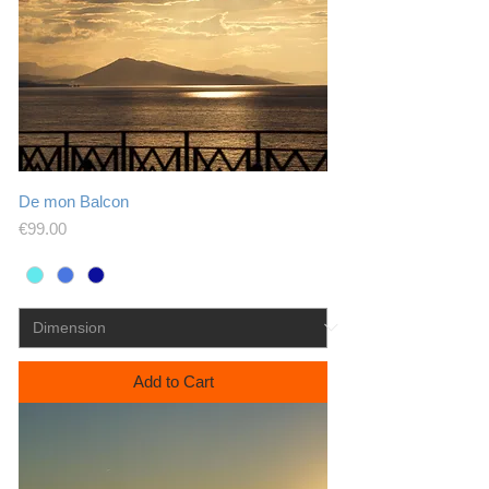
De mon Balcon
Price
€99.00
Add to Cart