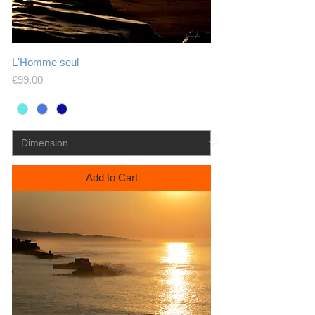
L'Homme seul
Price
€99.00
Add to Cart