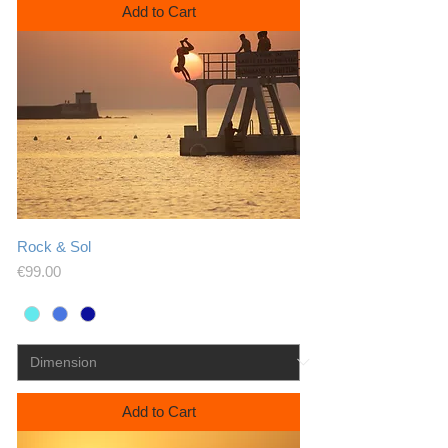
Add to Cart
Rock & Sol
Price
€99.00
Add to Cart