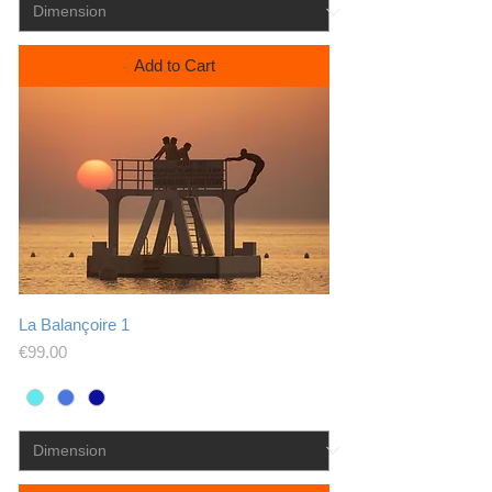
Add to Cart
La Balançoire 1
Price
€99.00