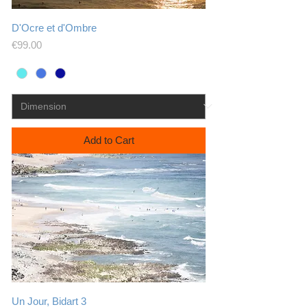
D'Ocre et d'Ombre
Price
€99.00
Add to Cart
Un Jour, Bidart 3