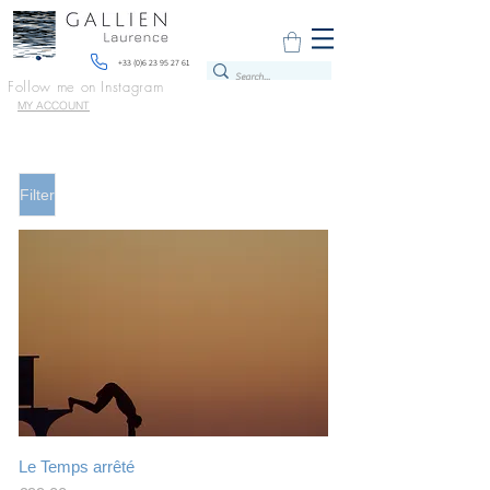
+33 (0)6 23 95 27 61
Follow me on Instagram
MY ACCOUNT
Filter
Le Temps arrêté