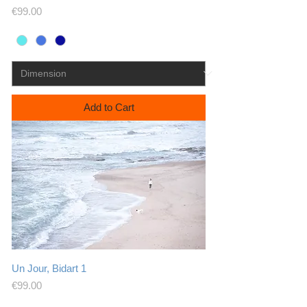
Price
€99.00
Add to Cart
Un Jour, Bidart 1
Price
€99.00